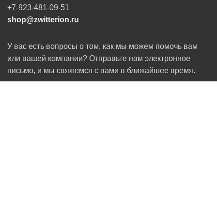
+7-923-481-09-51
shop@zwitterion.ru
У вас есть вопросы о том, как мы можем помочь вам
или вашей компании? Отправьте нам электронное
письмо, и мы свяжемся с вами в ближайшее время.
Карта сайта для пользователей
МАГАЗИН
КАТЕГОРИИ
Тел. для связи:
+79234810951
ИНТЕРНЕТ-МАГАЗИН КОНДИЦИОНЕРОВ ДЛЯ ДОМА И ОФИСА
ZWITTERION.RU
МОЙ АККАУНТ
ОФОРМЛЕНИЕ ЗАКАЗА
КОНФИДЕНЦИАЛЬНОСТЬ
ПОЛИТИКА В ОТНОШЕНИИ ФАЙЛОВ COOKIE
Контакты
|
Правила торговли
|
Политика
конфиденциальности
|
Помощь
|
Правила сайта