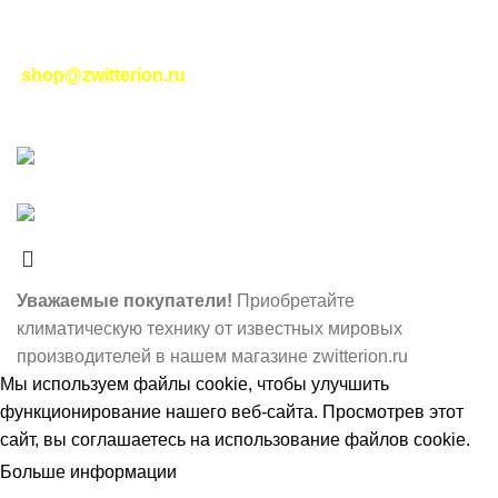
|
Соглашение на обработку персональных данных
|
Политика возврата
|
Отслеживание заказа
-
shop@zwitterion.ru
zwitterion.ru
2023-2025
НОВЫЕ ИНТЕРНЕТ-
ТЕХНОЛОГИИ
- ЦИФРОВЫЕ РЕШЕНИЯ ПЛЮС I
RSS
О нас
- Принимаем платежи по
системе МИР. Наше мобильное приложение
Уважаемые покупатели!
Приобретайте
климатическую технику от известных мировых
производителей в нашем магазине zwitterion.ru
Мы используем
файлы cookie
, чтобы улучшить
функционирование нашего веб-сайта. Просмотрев этот
сайт, вы соглашаетесь на использование файлов cookie.
Больше информации
ПРИНЯТЬ