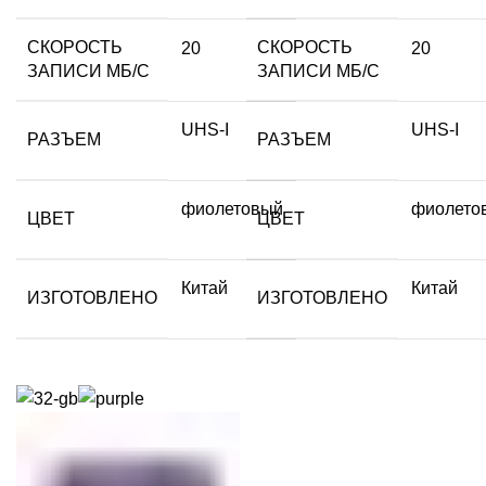
СКОРОСТЬ
СКОРОСТЬ
20
20
ЗАПИСИ МБ/С
ЗАПИСИ МБ/С
UHS-I
UHS-I
РАЗЪЕМ
РАЗЪЕМ
фиолетовый
фиолето
ЦВЕТ
ЦВЕТ
Китай
Китай
ИЗГОТОВЛЕНО
ИЗГОТОВЛЕНО