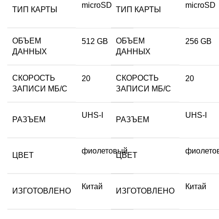
microSD
microSD
ТИП КАРТЫ
ТИП КАРТЫ
ОБЪЕМ
ОБЪЕМ
512 GB
256 GB
ДАННЫХ
ДАННЫХ
СКОРОСТЬ
СКОРОСТЬ
20
20
ЗАПИСИ МБ/С
ЗАПИСИ МБ/С
UHS-I
UHS-I
РАЗЪЕМ
РАЗЪЕМ
фиолетовый
фиолето
ЦВЕТ
ЦВЕТ
Китай
Китай
ИЗГОТОВЛЕНО
ИЗГОТОВЛЕНО