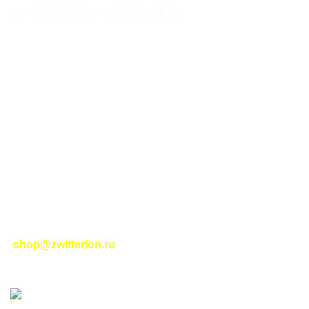
Карта сайта для пользователей
МАГАЗИН
КАТЕГОРИИ
Тел. для связи:
+79234810951
ИНТЕРНЕТ-МАГАЗИН КОНДИЦИОНЕРОВ ДЛЯ ДОМА И ОФИСА
ZWITTERION.RU
МОЙ АККАУНТ
ОФОРМЛЕНИЕ ЗАКАЗА
КОНФИДЕНЦИАЛЬНОСТЬ
ПОЛИТИКА В ОТНОШЕНИИ ФАЙЛОВ COOKIE
Контакты
|
Правила торговли
|
Политика
конфиденциальности
|
Помощь
|
Правила сайта
|
Соглашение на обработку персональных данных
|
Политика возврата
|
Отслеживание заказа
-
shop@zwitterion.ru
zwitterion.ru
2023-2025
НОВЫЕ ИНТЕРНЕТ-
ТЕХНОЛОГИИ
- ЦИФРОВЫЕ РЕШЕНИЯ ПЛЮС I
RSS
О нас
- Принимаем платежи по