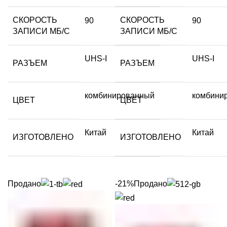
СКОРОСТЬ
СКОРОСТЬ
90
90
ЗАПИСИ МБ/С
ЗАПИСИ МБ/С
UHS-I
UHS-I
РАЗЪЕМ
РАЗЪЕМ
комбинированный
комбини
ЦВЕТ
ЦВЕТ
Китай
Китай
ИЗГОТОВЛЕНО
ИЗГОТОВЛЕНО
Продано
-21%
Продано