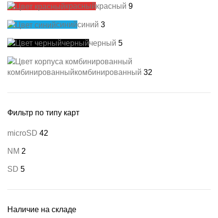
красный
красный
9
синий
синий
3
черный
черный
5
комбинированный
комбинированный
32
Фильтр по типу карт
microSD
42
NM
2
SD
5
Наличие на складе