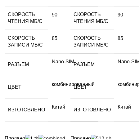
СКОРОСТЬ
СКОРОСТЬ
90
90
ЧТЕНИЯ МБ/С
ЧТЕНИЯ МБ/С
СКОРОСТЬ
СКОРОСТЬ
85
85
ЗАПИСИ МБ/С
ЗАПИСИ МБ/С
Nano-SIM
Nano-SI
РАЗЪЕМ
РАЗЪЕМ
комбинированный
комбини
ЦВЕТ
ЦВЕТ
Китай
Китай
ИЗГОТОВЛЕНО
ИЗГОТОВЛЕНО
Продано
Продано