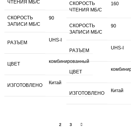
ЧТЕНИЯ МБ/С
СКОРОСТЬ
160
ЧТЕНИЯ МБ/С
СКОРОСТЬ
90
ЗАПИСИ МБ/С
СКОРОСТЬ
90
ЗАПИСИ МБ/С
UHS-I
РАЗЪЕМ
UHS-I
РАЗЪЕМ
комбинированный
ЦВЕТ
комбини
ЦВЕТ
Китай
ИЗГОТОВЛЕНО
Китай
ИЗГОТОВЛЕНО
1
2
3