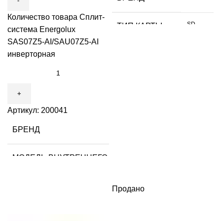
Количество товара Сплит-
SD
ТИП КАРТЫ
система Energolux
SAS07Z5-AI/SAU07Z5-AI
ОБЪЕМ
инверторная
64 GB
ДАННЫХ
СКОРОСТЬ
280
ЧТЕНИЯ МБ/С
Артикул:
200041
СКОРОСТЬ
Energolux
БРЕНД
210
ЗАПИСИ МБ/С
SAS07Z5-AI
МОДЕЛЬ ВНУТРЕННЕГО БЛОКА
UHS-II
РАЗЪЕМ
SAU07Z5-AI
МОДЕЛЬ НАРУЖНОГО БЛОКА
Продано
черный
ЦВЕТ
20 кв. м
ПЛОЩАДЬ ОБСЛУЖИВАНИЯ
Китай