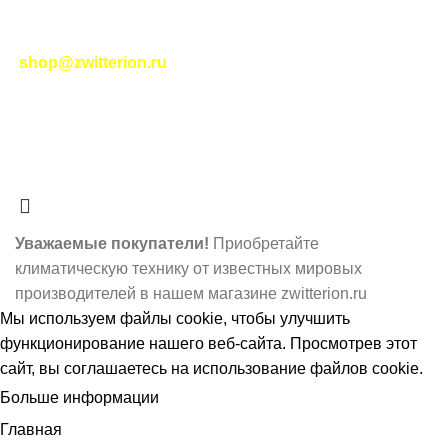
|
Соглашение на обработку персональных данных
|
Политика возврата
|
Отслеживание заказа
-
shop@zwitterion.ru
zwitterion.ru
2023-2025
НОВЫЕ ИНТЕРНЕТ-
ТЕХНОЛОГИИ
- ЦИФРОВЫЕ РЕШЕНИЯ ПЛЮС I
RSS
О нас
- Принимаем платежи по системе МИР.
Наше мобильное приложение
Уважаемые покупатели!
Приобретайте
климатическую технику от известных мировых
производителей в нашем магазине zwitterion.ru
Мы используем
файлы cookie
, чтобы улучшить
функционирование нашего веб-сайта. Просмотрев этот
сайт, вы соглашаетесь на использование файлов cookie.
Больше информации
ПРИНЯТЬ
Главная