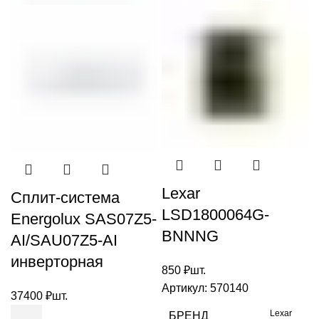
Lexar
Сплит-система
LSD1800064G-
Energolux SAS07Z5-
BNNNG
AI/SAU07Z5-AI
инверторная
850
₽
шт.
Артикул:
570140
37400
₽
шт.
Lexar
БРЕНД