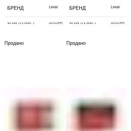
Lexar
Lexar
БРЕНД
БРЕНД
microSD
microSD
ТИП КАРТЫ
ТИП КАРТЫ
ОБЪЕМ
ОБЪЕМ
Продано
Продано
256 GB
64 GB
ДАННЫХ
ДАННЫХ
СКОРОСТЬ
СКОРОСТЬ
150
100
ЧТЕНИЯ МБ/С
ЧТЕНИЯ МБ/С
UHS-I
СКОРОСТЬ
РАЗЪЕМ
100
ЗАПИСИ МБ/С
красный
ЦВЕТ
UHS-I
РАЗЪЕМ
Китай
ИЗГОТОВЛЕНО
красный
ЦВЕТ