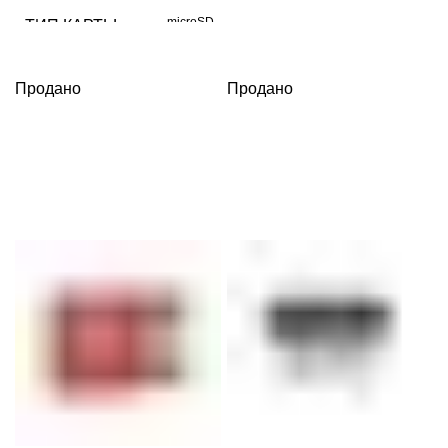
ОБЪЕМ
256 GB
microSD
ТИП КАРТЫ
ДАННЫХ
ОБЪЕМ
СКОРОСТЬ
Продано
Продано
512 GB
160
ДАННЫХ
ЧТЕНИЯ МБ/С
СКОРОСТЬ
СКОРОСТЬ
160
100
ЧТЕНИЯ МБ/С
ЗАПИСИ МБ/С
СКОРОСТЬ
UHS-I
РАЗЪЕМ
100
ЗАПИСИ МБ/С
красный
ЦВЕТ
UHS-I
РАЗЪЕМ
Китай
ИЗГОТОВЛЕНО
красный
ЦВЕТ
Китай
ИЗГОТОВЛЕНО