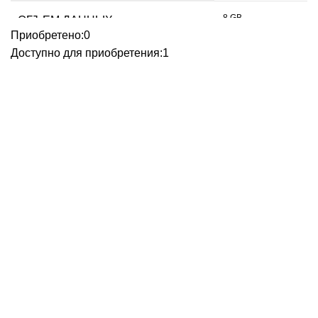
8 GB
ОБЪЕМ ДАННЫХ
Приобретено:
0
Доступно для приобретения:
1
белый
ЦВЕТ
Тайвань
ИЗГОТОВЛЕНО
Карта сайта для пользователей
МАГАЗИН
КАТЕГОРИИ
Тел. для связи:
+79234810951
ИНТЕРНЕТ-МАГАЗИН КОНДИЦИОНЕРОВ ДЛЯ ДОМА И ОФИСА
ZWITTERION.RU
МОЙ АККАУНТ
ОФОРМЛЕНИЕ ЗАКАЗА
КОНФИДЕНЦИАЛЬНОСТЬ
ПОЛИТИКА В ОТНОШЕНИИ ФАЙЛОВ COOKIE
Контакты
|
Правила торговли
|
Политика
конфиденциальности
|
Помощь
|
Правила сайта