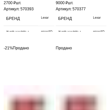
2700
₽
шт.
9000
₽
шт.
Артикул:
570393
Артикул:
570377
Lexar
Lexar
БРЕНД
БРЕНД
microSD
microSD
ТИП КАРТЫ
ТИП КАРТЫ
ОБЪЕМ
ОБЪЕМ
-21%
Продано
Продано
256 GB
1 TB
ДАННЫХ
ДАННЫХ
СКОРОСТЬ
СКОРОСТЬ
160
160
ЧТЕНИЯ МБ/С
ЧТЕНИЯ МБ/С
СКОРОСТЬ
СКОРОСТЬ
90
100
ЗАПИСИ МБ/С
ЗАПИСИ МБ/С
UHS-I
UHS-I
РАЗЪЕМ
РАЗЪЕМ