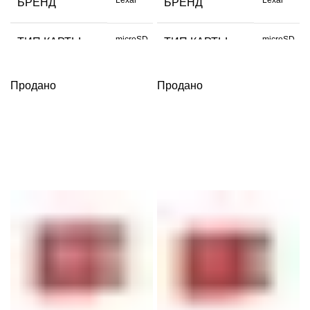
БРЕНД
БРЕНД
microSD
microSD
ТИП КАРТЫ
ТИП КАРТЫ
ОБЪЕМ
ОБЪЕМ
Продано
Продано
512 GB
128 GB
ДАННЫХ
ДАННЫХ
СКОРОСТЬ
СКОРОСТЬ
150
150
ЧТЕНИЯ МБ/С
ЧТЕНИЯ МБ/С
СКОРОСТЬ
СКОРОСТЬ
100
100
ЗАПИСИ МБ/С
ЗАПИСИ МБ/С
UHS-I
UHS-I
РАЗЪЕМ
РАЗЪЕМ
красный
красный
ЦВЕТ
ЦВЕТ