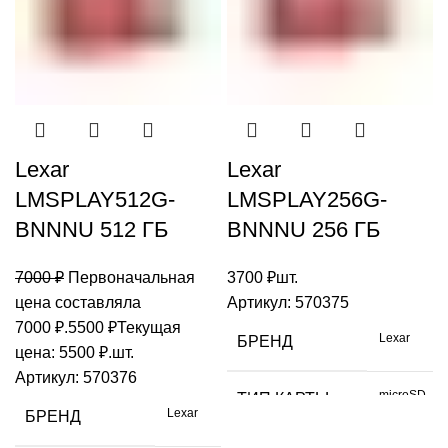
комбинированный
красный
ЦВЕТ
ЦВЕТ
Китай
Китай
ИЗГОТОВЛЕНО
ИЗГОТОВЛЕНО
Lexar
Lexar
LMSPLAY512G-
LMSPLAY256G-
BNNNU 512 ГБ
BNNNU 256 ГБ
7000
₽
Первоначальная
3700
₽
шт.
цена составляла
Артикул:
570375
7000 ₽.
5500
₽
Текущая
Lexar
БРЕНД
цена: 5500 ₽.
шт.
Артикул:
570376
microSD
ТИП КАРТЫ
Lexar
БРЕНД