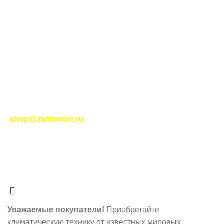
Тел. для связи:
+79234810951
ИНТЕРНЕТ-МАГАЗИН КОНДИЦИОНЕРОВ ДЛЯ ДОМА И ОФИСА
ZWITTERION.RU
МОЙ АККАУНТ
ОФОРМЛЕНИЕ ЗАКАЗА
КОНФИДЕНЦИАЛЬНОСТЬ
ПОЛИТИКА В ОТНОШЕНИИ ФАЙЛОВ COOKIE
Контакты
|
Правила торговли
|
Политика
конфиденциальности
|
Помощь
|
Правила сайта
|
Соглашение на обработку персональных данных
|
Политика возврата
|
Отслеживание заказа
-
shop@zwitterion.ru
zwitterion.ru
2023-2025
НОВЫЕ ИНТЕРНЕТ-
ТЕХНОЛОГИИ
- ЦИФРОВЫЕ РЕШЕНИЯ ПЛЮС I
RSS
О нас
- Принимаем платежи по системе МИР.
Наше мобильное приложение
Уважаемые покупатели!
Приобретайте
климатическую технику от известных мировых