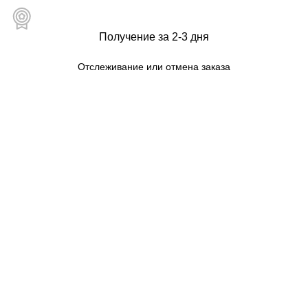
Получение за 2-3 дня
Отслеживание или отмена заказа
Карта сайта для пользователей
МАГАЗИН
КАТЕГОРИИ
Тел. для связи:
+79234810951
ИНТЕРНЕТ-МАГАЗИН КОНДИЦИОНЕРОВ ДЛЯ ДОМА И ОФИСА
ZWITTERION.RU
МОЙ АККАУНТ
ОФОРМЛЕНИЕ ЗАКАЗА
КОНФИДЕНЦИАЛЬНОСТЬ
ПОЛИТИКА В ОТНОШЕНИИ ФАЙЛОВ COOKIE
Контакты
|
Правила торговли
|
Политика
конфиденциальности
|
Помощь
|
Правила сайта