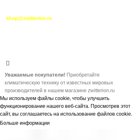
|
Соглашение на обработку персональных данных
|
Политика возврата
|
Отслеживание заказа
-
shop@zwitterion.ru
zwitterion.ru
2023-2025
НОВЫЕ ИНТЕРНЕТ-
ТЕХНОЛОГИИ
- ЦИФРОВЫЕ РЕШЕНИЯ ПЛЮС I
RSS
О нас
- Принимаем платежи по системе МИР.
Наше мобильное приложение
Уважаемые покупатели!
Приобретайте
климатическую технику от известных мировых
производителей в нашем магазине zwitterion.ru
Мы используем
файлы cookie
, чтобы улучшить
функционирование нашего веб-сайта. Просмотрев этот
сайт, вы соглашаетесь на использование файлов cookie.
Больше информации
ПРИНЯТЬ