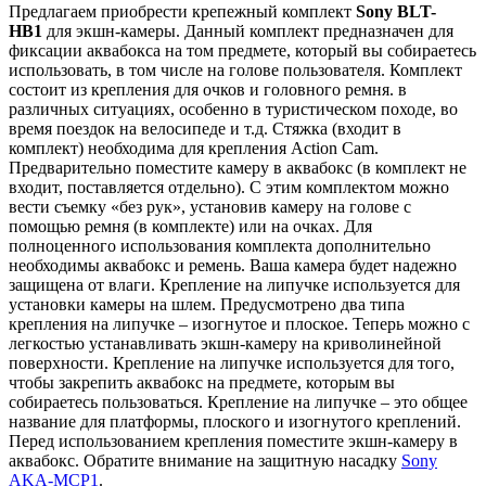
Предлагаем приобрести крепежный комплект
Sony BLT-
HB1
для экшн-камеры. Данный комплект предназначен для
фиксации аквабокса на том предмете, который вы собираетесь
использовать, в том числе на голове пользователя. Комплект
состоит из крепления для очков и головного ремня. в
различных ситуациях, особенно в туристическом походе, во
время поездок на велосипеде и т.д. Стяжка (входит в
комплект) необходима для крепления Action Cam.
Предварительно поместите камеру в аквабокс (в комплект не
входит, поставляется отдельно). С этим комплектом можно
вести съемку «без рук», установив камеру на голове с
помощью ремня (в комплекте) или на очках. Для
полноценного использования комплекта дополнительно
необходимы аквабокс и ремень. Ваша камера будет надежно
защищена от влаги. Крепление на липучке используется для
установки камеры на шлем. Предусмотрено два типа
крепления на липучке – изогнутое и плоское. Теперь можно с
легкостью устанавливать экшн-камеру на криволинейной
поверхности. Крепление на липучке используется для того,
чтобы закрепить аквабокс на предмете, которым вы
собираетесь пользоваться. Крепление на липучке – это общее
название для платформы, плоского и изогнутого креплений.
Перед использованием крепления поместите экшн-камеру в
аквабокс. Обратите внимание на защитную насадку
Sony
AKA-MCP1
.