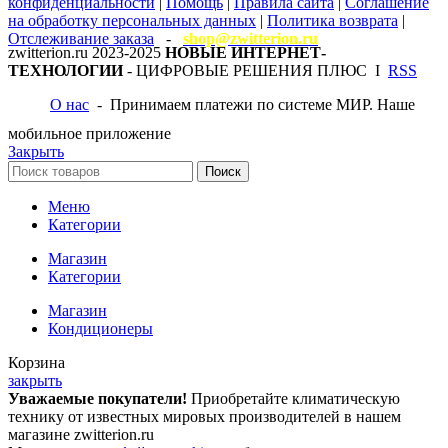
конфиденциальности
|
Помощь
|
Правила сайта
|
Соглашение
на обработку персональных данных
|
Политика возврата
|
Отслеживание заказа
-
shop@zwitterion.ru
zwitterion.ru
2023-2025
НОВЫЕ ИНТЕРНЕТ-
ТЕХНОЛОГИИ
- ЦИФРОВЫЕ РЕШЕНИЯ ПЛЮС I
RSS
О нас
- Принимаем платежи по системе МИР. Наше
мобильное приложение
Закрыть
Поиск
Меню
Категории
Магазин
Категории
Магазин
Кондиционеры
Корзина
закрыть
Уважаемые покупатели!
Приобретайте климатическую
технику от известных мировых производителей в нашем
магазине zwitterion.ru