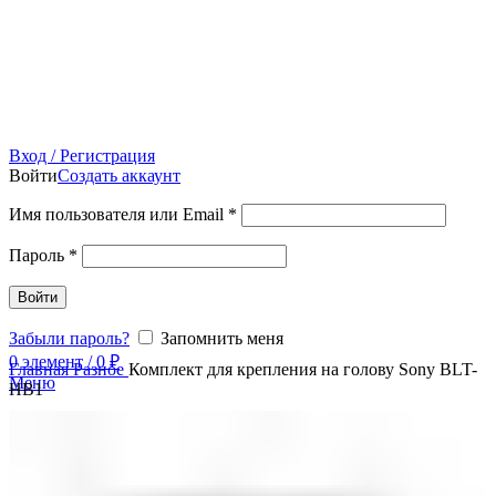
Вход / Регистрация
Войти
Создать аккаунт
Имя пользователя или Email
*
Пароль
*
Войти
Забыли пароль?
Запомнить меня
0
элемент
/
0
₽
Главная
Разное
Комплект для крепления на голову Sony BLT-
Меню
HB1