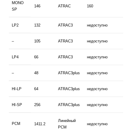
MONO
146
ATRAC
160
16
SP
LP2
132
ATRAC3
недоступно
16
–
105
ATRAC3
недоступно
12
LP4
66
ATRAC3
недоступно
32
–
48
ATRAC3plus
недоступно
не
HI-LP
64
ATRAC3plus
недоступно
не
HI-SP
256
ATRAC3plus
недоступно
не
Линейный
PCM
1411.2
недоступно
не
PCM