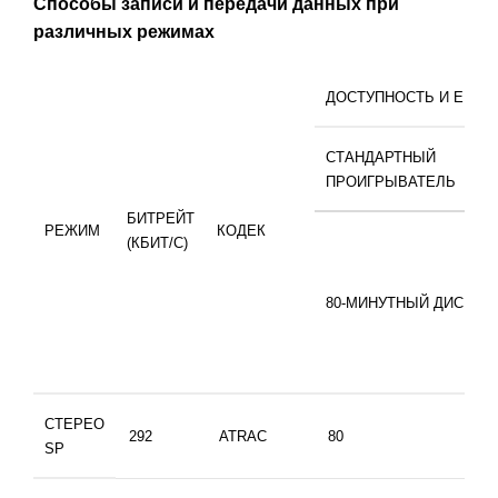
Способы записи и передачи данных при
различных режимах
ДОСТУПНОСТЬ И ЕМКОС
СТАНДАРТНЫЙ
ПР
ПРОИГРЫВАТЕЛЬ
MD
БИТРЕЙТ
РЕЖИМ
КОДЕК
(КБИТ/С)
80-МИНУТНЫЙ ДИСК
СТЕРЕО
292
ATRAC
80
80
SP