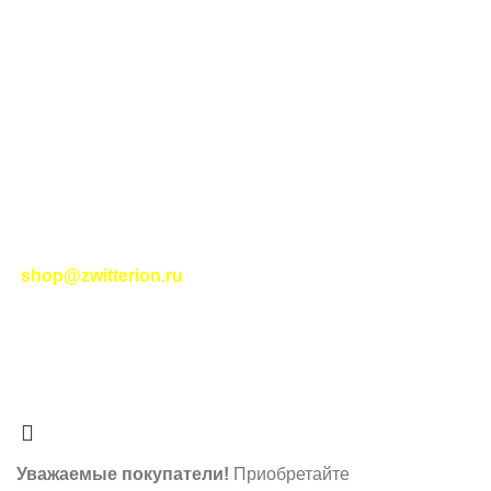
Тел. для связи:
+79234810951
ИНТЕРНЕТ-МАГАЗИН КОНДИЦИОНЕРОВ ДЛЯ ДОМА И ОФИСА
ZWITTERION.RU
МОЙ АККАУНТ
ОФОРМЛЕНИЕ ЗАКАЗА
КОНФИДЕНЦИАЛЬНОСТЬ
ПОЛИТИКА В ОТНОШЕНИИ ФАЙЛОВ COOKIE
Контакты
|
Правила торговли
|
Политика
конфиденциальности
|
Помощь
|
Правила сайта
|
Соглашение на обработку персональных данных
|
Политика возврата
|
Отслеживание заказа
-
shop@zwitterion.ru
zwitterion.ru
2023-2025
НОВЫЕ ИНТЕРНЕТ-
ТЕХНОЛОГИИ
- ЦИФРОВЫЕ РЕШЕНИЯ ПЛЮС I
RSS
О нас
- Принимаем платежи по системе МИР.
Наше мобильное приложение
Уважаемые покупатели!
Приобретайте