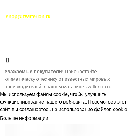
|
Соглашение на обработку персональных данных
|
Политика возврата
|
Отслеживание заказа
-
shop@zwitterion.ru
zwitterion.ru
2023-2025
НОВЫЕ ИНТЕРНЕТ-
ТЕХНОЛОГИИ
- ЦИФРОВЫЕ РЕШЕНИЯ ПЛЮС I
RSS
О нас
- Принимаем платежи по системе МИР.
Наше мобильное приложение
Уважаемые покупатели!
Приобретайте
климатическую технику от известных мировых
производителей в нашем магазине zwitterion.ru
Мы используем
файлы cookie
, чтобы улучшить
функционирование нашего веб-сайта. Просмотрев этот
сайт, вы соглашаетесь на использование файлов cookie.
Больше информации
ПРИНЯТЬ