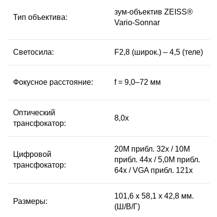
зум-объектив ZEISS®
Тип объектива:
Vario-Sonnar
Светосила:
F2,8 (широк.) – 4,5 (теле)
Фокусное расстояние:
f = 9,0–72 мм
Оптический
8,0x
трансфокатор:
20М прибл. 32x / 10М
Цифровой
прибл. 44x / 5,0М прибл.
трансфокатор:
64x / VGA прибл. 121x
101,6 x 58,1 x 42,8 мм.
Размеры:
(Ш/В/Г)