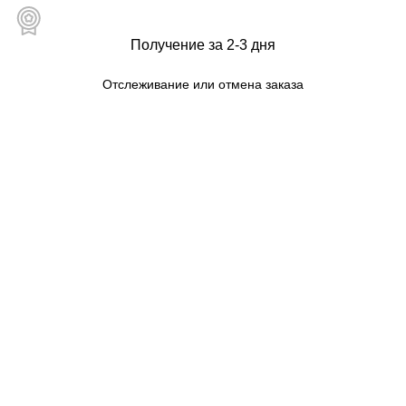
Получение за 2-3 дня
Отслеживание или отмена заказа
Карта сайта для пользователей
МАГАЗИН
КАТЕГОРИИ
Тел. для связи:
+79234810951
ИНТЕРНЕТ-МАГАЗИН КОНДИЦИОНЕРОВ ДЛЯ ДОМА И ОФИСА
ZWITTERION.RU
МОЙ АККАУНТ
ОФОРМЛЕНИЕ ЗАКАЗА
КОНФИДЕНЦИАЛЬНОСТЬ
ПОЛИТИКА В ОТНОШЕНИИ ФАЙЛОВ COOKIE
Контакты
|
Правила торговли
|
Политика
конфиденциальности
|
Помощь
|
Правила сайта