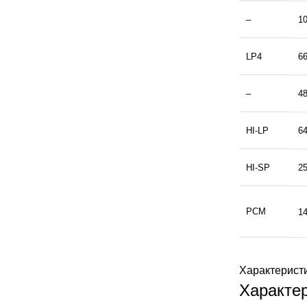
–
1
LP4
6
–
4
HI-LP
6
HI-SP
2
PCM
14
Характерист
Характе