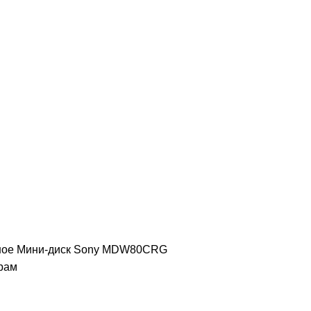
ное
Мини-диск Sony MDW80CRG
рам