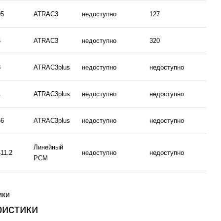
05
ATRAC3
недоступно
127
1
6
ATRAC3
недоступно
320
3
8
ATRAC3plus
недоступно
недоступно
н
4
ATRAC3plus
недоступно
недоступно
н
56
ATRAC3plus
недоступно
недоступно
н
Линейный
11.2
недоступно
недоступно
н
PCM
ики
ристики