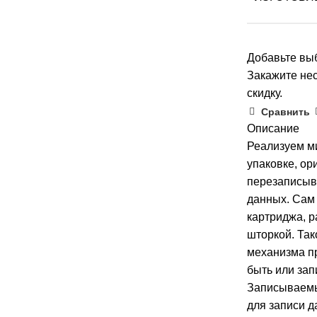
Добавьте выб
Закажите нес
скидку.
Сравнить
Описание
Реализуем м
упаковке, ор
перезаписыв
данных. Сам 
картриджа, 
шторкой. Так
механизма пр
быть или за
Записываемы
для записи д