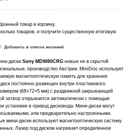
ранный товар в корзину.
колько товаров, и получите существенную итоговую
Добавить в список желаний
ини-диски
Sony MDW80CRG
новые не в скрытой
игинальные, производство Австрии. MiniDisc использует
аемую магнитооптическую память для хранения
диск постоянно размещен внутри пластикового
размером (68×72×5 мм) с раздвижной закрывающей
ой затвор открывается автоматически с помощью
и установке в привод дисковода. Мини-диски могут
писываемыми, или предварительно настроенными.
е мини-диски используют магнитооптическую систему
анных. Лазер под диском нагревает определенное