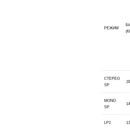
Б
РЕЖИМ
(К
СТЕРЕО
2
SP
MONO
1
SP
LP2
1