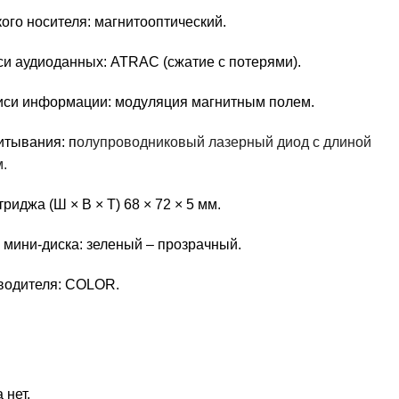
ого носителя: магнитооптический.
и аудиоданных: ATRAC (сжатие с потерями).
иси информации: модуляция магнитным полем.
итывания: п
олупроводниковый лазерный диод с длиной
.
риджа (Ш × В × Т) 68 × 72 × 5 мм.
 мини-диска: зеленый – прозрачный.
водителя: COLOR.
 нет.