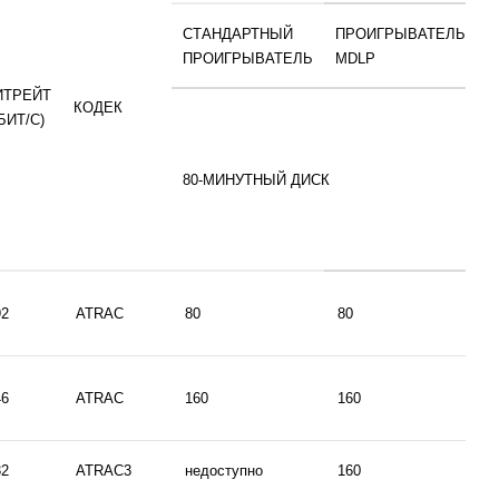
СТАНДАРТНЫЙ
ПРОИГРЫВАТЕЛЬ
П
ПРОИГРЫВАТЕЛЬ
MDLP
ИТРЕЙТ
КОДЕК
БИТ/С)
80-МИНУТНЫЙ ДИСК
92
ATRAC
80
80
8
46
ATRAC
160
160
1
32
ATRAC3
недоступно
160
1