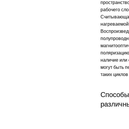
пространств
рабочего сло
Считывающая
нагреваемой 
Воспроизвед
полупроводн
магнитооптич
поляризацию 
наличие или 
могут быть п
таких циклов
Способы 
различн