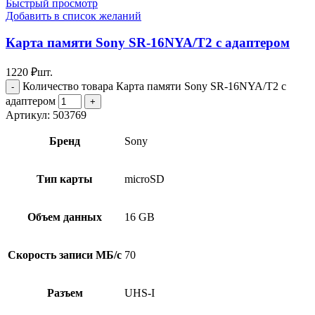
Быстрый просмотр
Добавить в список желаний
Карта памяти Sony SR-16NYA/T2 с адаптером
1220
₽
шт.
Количество товара Карта памяти Sony SR-16NYA/T2 с
адаптером
Артикул:
503769
Бренд
Sony
Тип карты
microSD
Объем данных
16 GB
Скорость записи МБ/с
70
Разъем
UHS-I