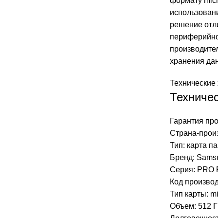
формату micr
использован
решение отли
периферийной
производите
хранения да
Технические 
Техничес
Гарантия про
Страна-прои
Тип:
карта п
Бренд: Sams
Серия: PRO 
Код произво
Тип карты:
m
Объем: 512 