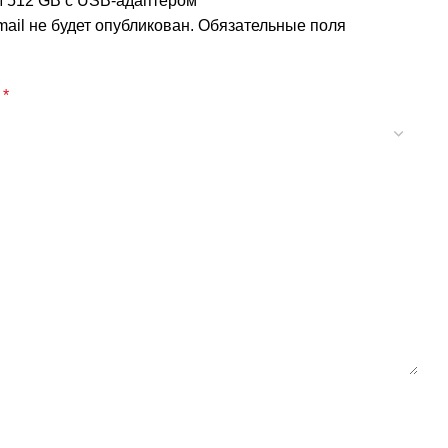
512 GB с USB-адаптером”
ail не будет опубликован.
Обязательные поля
а
*