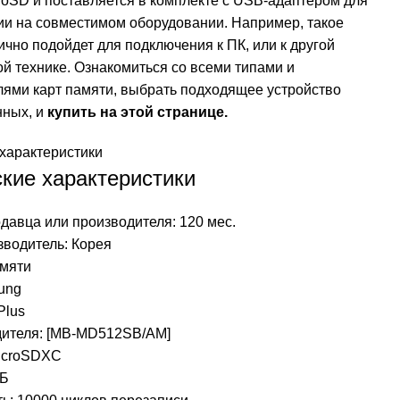
oSD и поставляется в комплекте с USB-адаптером для
ии на совместимом оборудовании. Например, такое
чно подойдет для подключения к ПК, или к другой
 технике. Ознакомиться со всеми типами и
лями карт памяти, выбрать подходящее устройство
нных, и
купить на этой странице
.
характеристики
кие характеристики
давца или производителя: 120 мес.
зводитель: Корея
амяти
ung
Plus
дителя: [MB-MD512SB/AM]
icroSDXC
ГБ