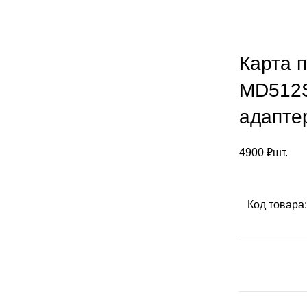
Карта 
MD512S
адапте
4900
₽
шт.
Код товара