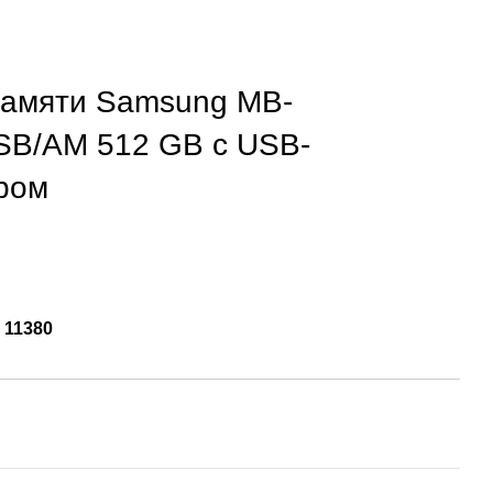
памяти Samsung MB-
B/AM 512 GB с USB-
ром
:
11380