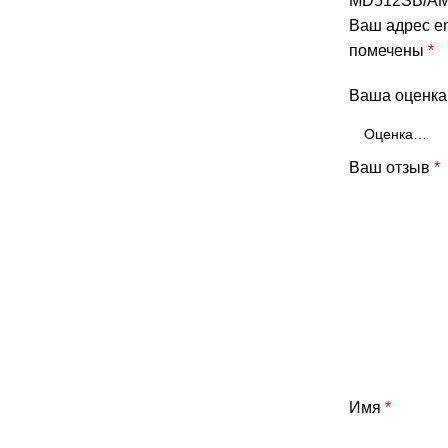
MD512SB/AM 
Ваш адрес em
помечены
*
Ваша оценк
Ваш отзыв
*
Имя
*