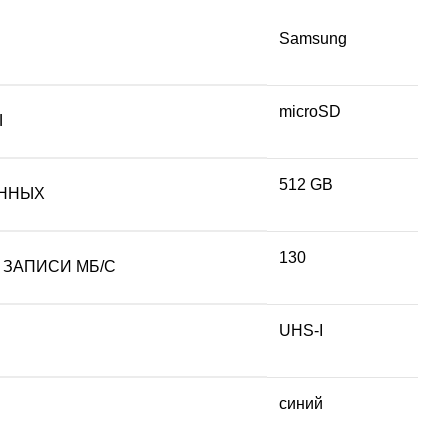
Samsung
microSD
Ы
512 GB
ННЫХ
130
 ЗАПИСИ МБ/С
UHS-I
синий