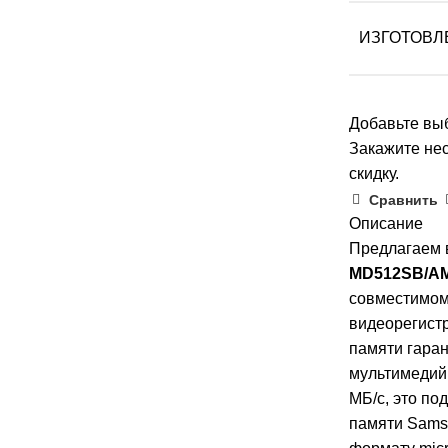
ИЗГОТОВЛ
Добавьте выб
Закажите нес
скидку.
Сравнить
Описание
Предлагаем 
MD512SB/A
совместимом
видеорегистр
памяти гара
мультимедийн
МБ/с, это по
памяти Sams