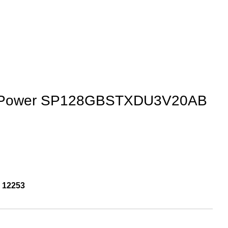
n Power SP128GBSTXDU3V20AB
:
12253