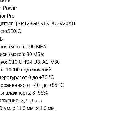
амяти
on Power
ior Pro
дителя: [SP128GBSTXDU3V20AB]
icroSDXC
ГБ
ия (макс.): 100 МБ/с
си (макс.): 80 МБ/с
ео: C10,UHS-I U3, A1, V30
ть: 10000 подключений
ература: от 0 до +70 °C
хранения: от −40 до +85 °C
ая влажность: 8–95%
яжение: 2,7–3,6 В
 мм. x 11,0 мм. x 1,0 мм.