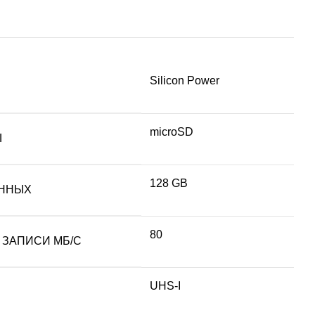
Silicon Power
microSD
Ы
128 GB
ННЫХ
80
 ЗАПИСИ МБ/С
UHS-I