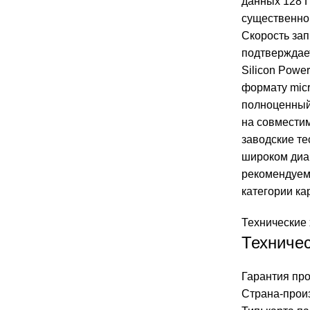
данных 128 Г
существенно
Скорость зап
подтверждает
Silicon Powe
формату micr
полноценный
на совмести
заводские те
широком диа
рекомендуе
категории ка
Технические 
Техничес
Гарантия про
Страна-произ