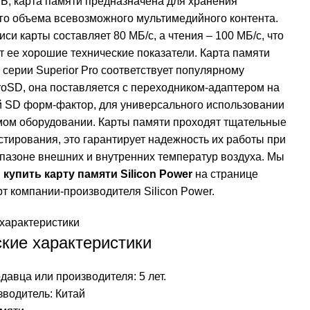
Б, карта памяти предназначена для хранения
го объема всевозможного мультимедийного контента.
иси карты составляет 80 МБ/с, а чтения – 100 МБ/с, что
 ее хорошие технические показатели. Карта памяти
r серии Superior Pro соответствует популярному
oSD, она поставляется с переходником-адаптером на
 SD форм-фактор, для универсального использовании
мом оборудовании. Карты памяти проходят тщательные
стирования, это гарантирует надежность их работы при
пазоне внешних и внутренних температур воздуха. Мы
м
купить карту памяти Silicon Power
на странице
рт компании-производителя Silicon Power.
характеристики
кие характеристики
давца или производителя: 5 лет.
водитель: Китай