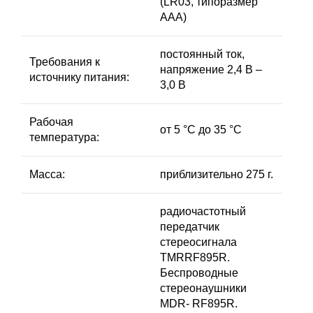
(LR03, типоразмер
AAA)
постоянный ток,
Требования к
напряжение 2,4 В –
источнику питания:
3,0 В
Рабочая
от 5 °C до 35 °C
температура:
Масса:
приблизительно 275 г.
радиочастотный
передатчик
стереосигнала
TMRRF895R.
Беспроводные
стереонаушники
MDR- RF895R.