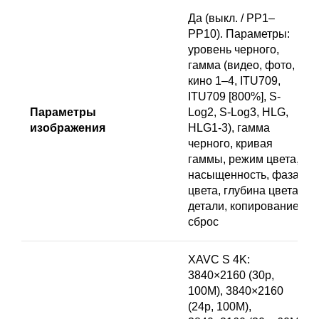
Да (выкл. / PP1–
PP10). Параметры:
уровень черного,
гамма (видео, фото,
кино 1–4, ITU709,
ITU709 [800%], S-
Параметры
Log2, S-Log3, HLG,
изображения
HLG1-3), гамма
черного, кривая
гаммы, режим цвета,
насыщенность, фаза
цвета, глубина цвета,
детали, копирование,
сброс
XAVC S 4K:
3840×2160 (30p,
100M), 3840×2160
(24p, 100M),