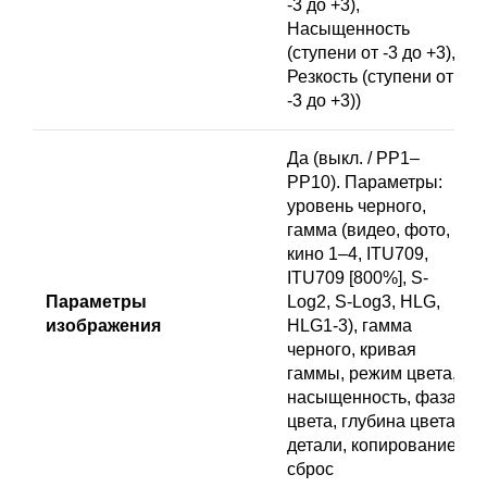
-3 до +3),
Насыщенность
(ступени от -3 до +3),
Резкость (ступени от
-3 до +3))
Да (выкл. / PP1–
PP10). Параметры:
уровень черного,
гамма (видео, фото,
кино 1–4, ITU709,
ITU709 [800%], S-
Параметры
Log2, S-Log3, HLG,
изображения
HLG1-3), гамма
черного, кривая
гаммы, режим цвета,
насыщенность, фаза
цвета, глубина цвета,
детали, копирование,
сброс