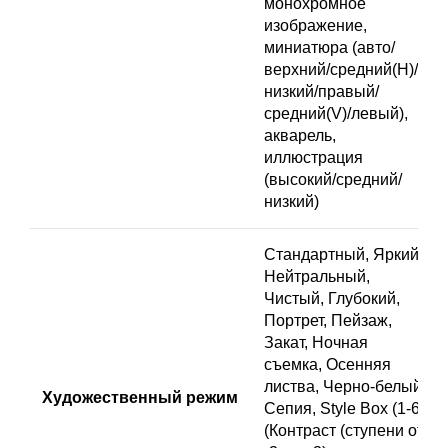
монохромное
изображение,
миниатюра (авто/
верхний/средний(H)/
низкий/правый/
средний(V)/левый),
акварель,
иллюстрация
(высокий/средний/
низкий)
Стандартный, Яркий,
Нейтральный,
Чистый, Глубокий,
Портрет, Пейзаж,
Закат, Ночная
съемка, Осенняя
листва, Черно-белый,
Художественный режим
Сепия, Style Box (1-6),
(Контраст (ступени от