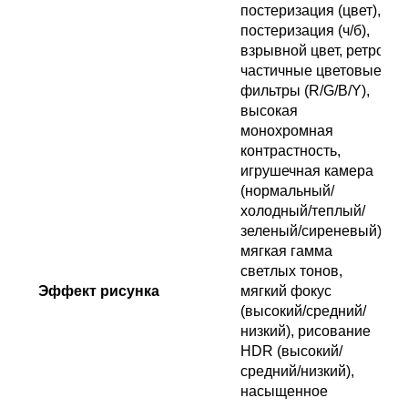
постеризация (цвет),
постеризация (ч/б),
взрывной цвет, ретро,
частичные цветовые
фильтры (R/G/B/Y),
высокая
монохромная
контрастность,
игрушечная камера
(нормальный/
холодный/теплый/
зеленый/сиреневый),
мягкая гамма
светлых тонов,
Эффект рисунка
мягкий фокус
(высокий/средний/
низкий), рисование
HDR (высокий/
средний/низкий),
насыщенное