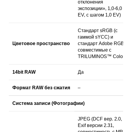
отклонения
экспозиции», 1,0-6,0
EV, с шагом 1,0 EV)
Стандарт sRGB (с
гаммой sYCC) и
Цветовое пространство
стандарт Adobe RGB,
совместимые с
TRILUMINOS™ Color
14bit RAW
Да
Формат RAW без сжатия
–
Система записи (Фотографии)
JPEG (DCF вер. 2.0,
Exif версии 2.31,
совместимость с MPF