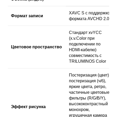
XAVC S с поддержкой
Формат записи
формата AVCHD 2.0
Стандарт xvYCC
(x.v.Color при
подключении по
Цветовое пространство
HDMI-кабелю)
совместимость с
TRILUMINOS Color
Постеризация (цвет),
постеризация (ч/б),
яркие цвета, ретро,
частичные цветовые
фильтры (R/G/B/Y),
высококонтрастный
Эффект рисунка
монохром,
игрушечная камера