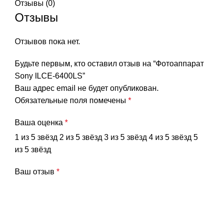
Отзывы (0)
3840 x 2160 (30p),
Отзывы
3840 x 2160 (25p),
3840 x 2160 (24p),
1920 x 1080 (60p),
Отзывов пока нет.
1920 x 1080 (60i),
Выход HDMI®
1920 x 1080 (50p),
Будьте первым, кто оставил отзыв на “Фотоаппарат
1920 x 1080 (50i),
Sony ILCE-6400LS”
1920 x 1080 (24p),
Ваш адрес email не будет опубликован.
YCbCr 4:2:2 8 бит /
Обязательные поля помечены
*
RGB 8 бит
Ваша оценка
*
Система записи (Фильм)
1 из 5 звёзд
2 из 5 звёзд
3 из 5 звёзд
4 из 5 звёзд
5
из 5 звёзд
XAVC S: MPEG-4
СЖАТИЕ ВИДЕО
AVC/H.264, AVCHD:
Ваш отзыв
*
MPEG-4, AVC/H.264
XAVC S: LPCM 2-кан.,
ФОРМАТ ЗАПИСИ
AVCHD: Dolby Digital