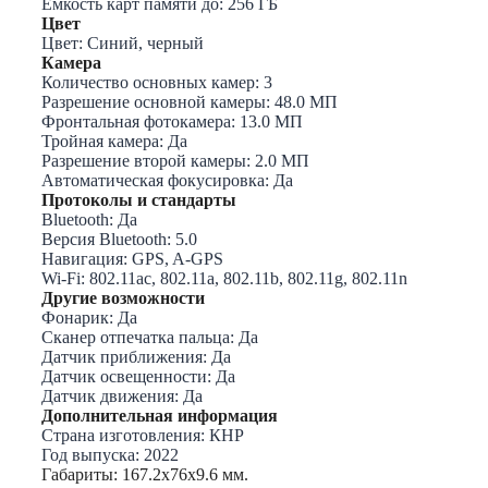
Ёмкость карт памяти до: 256
ГБ
Цвет
Цвет:
Синий, черный
Камера
Количество основных камер: 3
Разрешение основной камеры: 48
.0 МП
Фронтальная фотокамера: 13
.0 МП
Тройная камера:
Да
Разрешение второй камеры: 2
.0 МП
Автоматическая фокусировка:
Да
Протоколы и стандарты
Bluetooth:
Да
Версия Bluetooth:
5.0
Навигация:
GPS, A-GPS
Wi-Fi: 802.11ac
, 802.11a
, 802.11b, 802.11g, 802.11n
Другие возможности
Фонарик:
Да
Cканер отпечатка пальца:
Да
Датчик приближения:
Да
Датчик освещенности:
Да
Датчик движения:
Да
Дополнительная информация
Страна изготовления:
КНР
Год выпуска:
2022
Габариты: 167.2x76x9.6 мм.