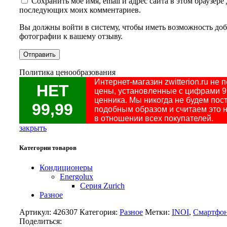
Сохранить моё имя, email и адрес сайта в этом браузере 
последующих моих комментариев.
Вы должны войти в систему, чтобы иметь возможность доб
фотографии к вашему отзыву.
Политика ценообразования
Интернет-магазин zwitterion.ru не
НЕТ
цены, установленные с цифрами 9
ценника. Мы никогда не будем пос
99,99
подобным образом и считаем это
в отношении всех покупателей.
закрыть
Категории товаров
Кондиционеры
Energolux
Серия Zurich
Разное
Артикул:
426307
Категория:
Разное
Метки:
INOI
,
Смартфо
Поделиться: