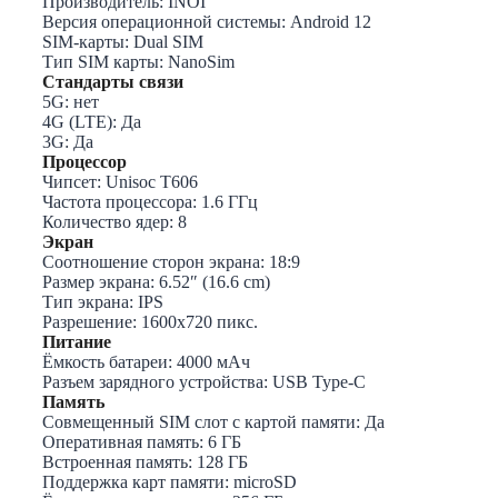
Производитель:
INOI
Версия операционной системы:
Android 12
SIM-карты:
Dual SIM
Тип SIM карты:
NanoSim
Стандарты связи
5G:
нет
4G (LTE):
Да
3G:
Да
Процессор
Чипсет: Unisoc T606
Частота процессора:
1.6 ГГц
Количество ядер:
8
Экран
Соотношение сторон экрана:
18:9
Размер экрана:
6.52″ (16.6 cm)
Тип экрана:
IPS
Разрешение:
1600х720 пикс.
Питание
Ёмкость батареи: 4
000 мАч
Разъем зарядного устройства:
USB Type-C
Память
Совмещенный SIM слот с картой памяти:
Да
Оперативная память: 6
ГБ
Встроенная память: 128
ГБ
Поддержка карт памяти:
microSD