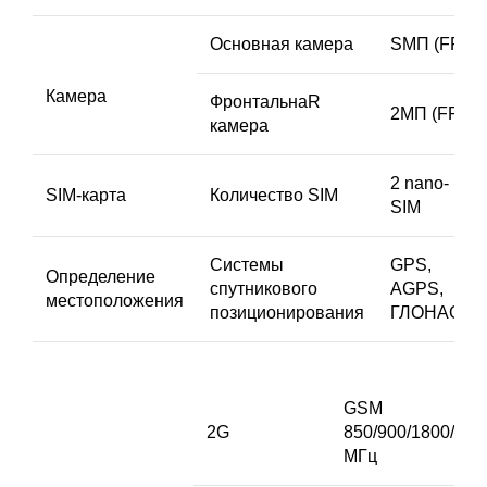
Основная камера
SМП (FF)
Камера
ФронтальнаR
2МП (FF)
камера
2 nano-
SIМ-карта
Количество SIM
SIM
Системы
GPS,
Определение
спутникового
AGPS,
местоположения
позиционирования
ГЛОНАСС
GSM
2G
850/900/1800/190
МГц