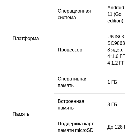
Android ‘”
Операционная
11 (Go
система
edition)
UNISOC
Платформа
SC9863A,
Процессор
8 ядер:
4*1.6 ГГц+
4 1.2 ГГц
Оперативная
1 ГБ
память
Встроенная
8 ГБ
память
Память
Поддержка карт
До 128 ГБ
памяти microSD