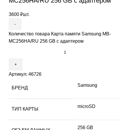
MC256HA/RU 256 GB с адаптером
3600
₽
шт.
Количество товара Карта памяти Samsung MB-
MC256HA/RU 256 GB с адаптером
Артикул:
46726
Samsung
БРЕНД
microSD
ТИП КАРТЫ
256 GB