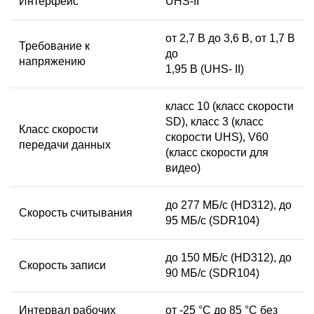
Интерфейс
UHS-II
от 2,7 В до 3,6 В, от 1,7 В
Требование к
до
напряжению
1,95 В (UHS- II)
класс 10 (класс скорости
SD), класс 3 (класс
Класс скорости
скорости UHS), V60
передачи данных
(класс скорости для
видео)
до 277 МБ/с (HD312), до
Скорость считывания
95 МБ/с (SDR104)
до 150 МБ/с (HD312), до
Скорость записи
90 МБ/с (SDR104)
Интервал рабочих
от -25 °C до 85 °C без