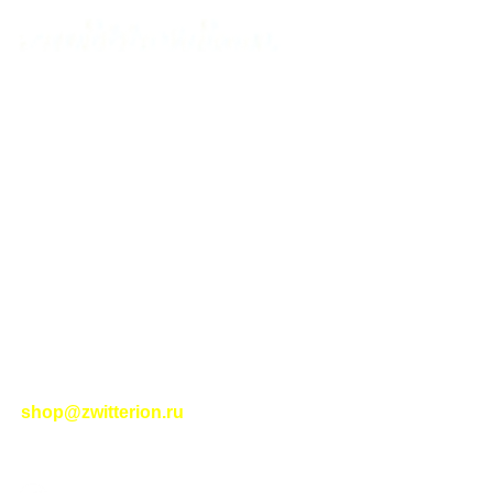
Карта сайта для пользователей
МАГАЗИН
КАТЕГОРИИ
Тел. для связи:
+79234810951
ИНТЕРНЕТ-МАГАЗИН КОНДИЦИОНЕРОВ ДЛЯ ДОМА И ОФИСА
ZWITTERION.RU
МОЙ АККАУНТ
ОФОРМЛЕНИЕ ЗАКАЗА
КОНФИДЕНЦИАЛЬНОСТЬ
ПОЛИТИКА В ОТНОШЕНИИ ФАЙЛОВ COOKIE
Контакты
|
Правила торговли
|
Политика
конфиденциальности
|
Помощь
|
Правила сайта
|
Соглашение на обработку персональных данных
|
Политика возврата
|
Отслеживание заказа
-
shop@zwitterion.ru
zwitterion.ru
2023-2025
НОВЫЕ ИНТЕРНЕТ-
ТЕХНОЛОГИИ
- ЦИФРОВЫЕ РЕШЕНИЯ ПЛЮС I
RSS