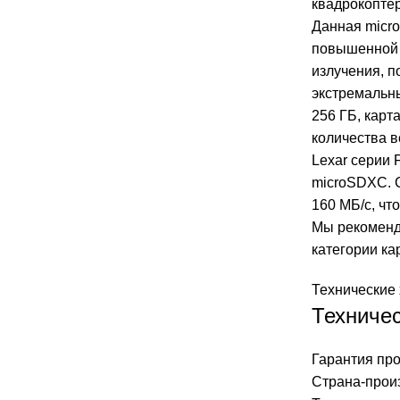
квадрокоптер
Данная micr
повышенной 
излучения, п
экстремальн
256 ГБ, карт
количества в
Lexar серии 
microSDXC. С
160 МБ/с, чт
Мы рекомен
категории ка
Технические 
Техничес
Гарантия про
Страна-произ