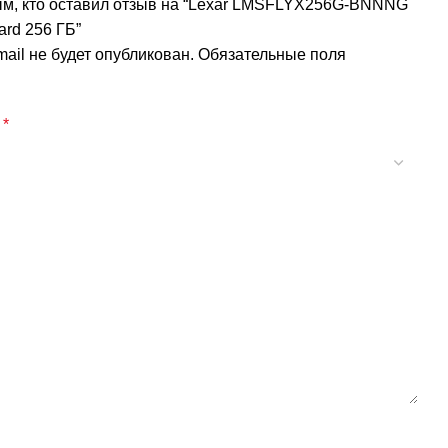
ым, кто оставил отзыв на “Lexar LMSFLYX256G-BNNNG
rd 256 ГБ”
ail не будет опубликован.
Обязательные поля
а
*