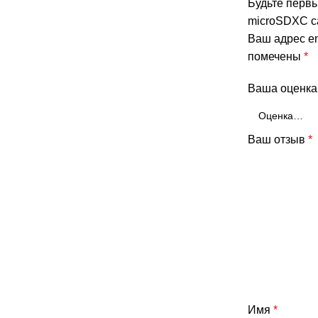
Будьте перв
microSDXC ca
Ваш адрес em
помечены
*
Ваша оценк
Ваш отзыв
*
Имя
*