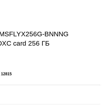
 LMSFLYX256G-BNNNG
DXC card 256 ГБ
:
12815