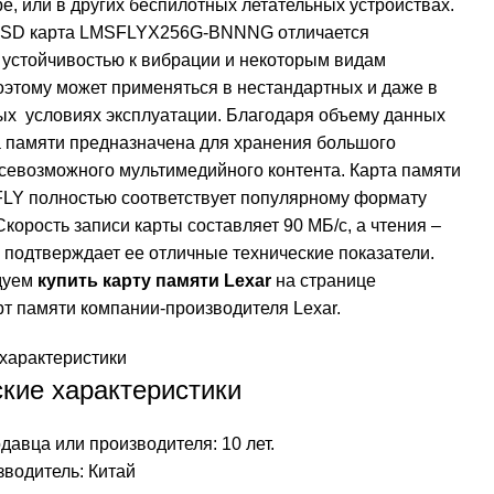
е, или в других беспилотных летательных устройствах.
oSD карта LMSFLYX256G-BNNNG отличается
устойчивостью к вибрации и некоторым видам
оэтому может применяться в нестандартных и даже в
ых условиях эксплуатации. Благодаря объему данных
а памяти предназначена для хранения большого
севозможного мультимедийного контента. Карта памяти
FLY полностью соответствует популярному формату
корость записи карты составляет 90 МБ/с, а чтения –
о подтверждает ее отличные технические показатели.
дуем
купить карту памяти Lexar
на странице
рт памяти компании-производителя Lexar.
характеристики
кие характеристики
давца или производителя: 10 лет.
водитель: Китай