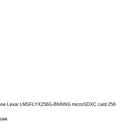
ное
Lexar LMSFLYX256G-BNNNG microSDXC card 256
рам