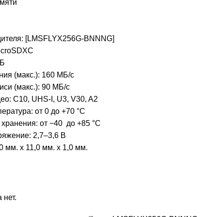
амяти
дителя: [LMSFLYX256G-BNNNG]
icroSDXC
ГБ
ия (макс.): 160 МБ/с
си (макс.): 90 МБ/с
ео: C10, UHS-I, U3, V30, A2
ература: от 0 до +70 °C
хранения: от −40 до +85 °C
яжение: 2,7–3,6 В
 мм. x 11,0 мм. x 1,0 мм.
 нет.