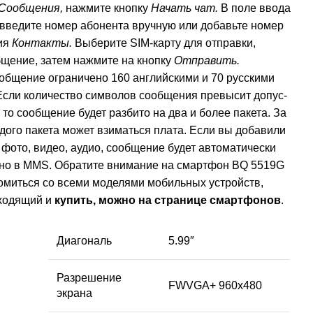
Сообщения,
нажмите кнопку
Начать чат.
В поле ввода
введите номер абонента вручную или добавьте номер
ия
Контакты.
Выберите SIМ-карту для отправки,
щение, затем нажмите на кнопку
Отправить.
общение ограничено 160 английскими и 70 русскими
Если количество символов сообщения превысит допус­
 то сообщение будет разбито на два и более пакета. За
дого пакета может взиматься плата. Если вы добавили
фото, видео, аудио, сообщение будет автоматически
но в MMS. Обратите внимание на смартфон BQ 5519G
омиться со всеми моделями мобильных устройств,
ходящий и
купить, можно на странице смартфонов
.
Диагональ
5.99″
Разрешение
FWVGA+ 960х480
экрана