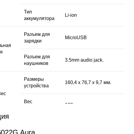
Тип
Li-ion
аккумулятора
Разъем для
MicroUSB
зарядки
льная
я
Разъем для
3.5mm audio jack.
наушников
Размеры
160,4 х 76,7 х 9,7 мм.
устройства
Вес
Вес
188 г.
устройства
ция
Смартфон, аккумулятор, зарядное
устройство, USВ-кабель, гарантийный
022G Aura