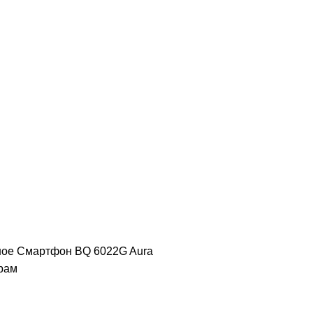
ное
Смартфон BQ 6022G Aura
рам