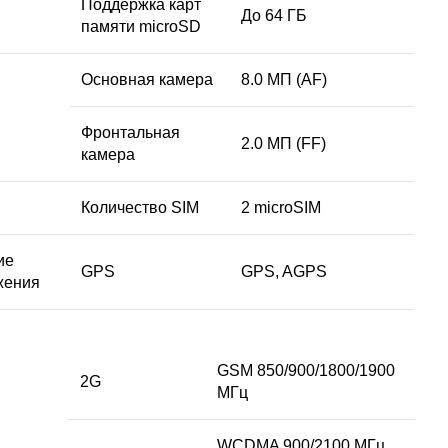
Поддержка карт
До 64 ГБ
памяти microSD
Основная камера
8.0 МП (AF)
Фронтальная
2.0 МП (FF)
камера
Количество SIM
2 microSIM
ие
GPS
GPS, AGPS
жения
GSM 850/900/1800/1900
2G
МГц
WCDMA 900/2100 МГц,