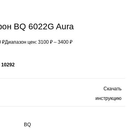
он BQ 6022G Aura
0
₽
Диапазон цен: 3100 ₽ – 3400 ₽
:
10292
Скачать
инструкцию
BQ