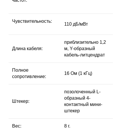
частот:
Чувствительность:
110 дБ/мВт
приблизительно 1,2
Длина кабеля:
м, Y-образный
кабель-литцендрат
Полное
16 Ом (1 кГц)
сопротивление:
позолоченный L-
образный 4-
Штекер:
контактный мини-
штекер
Вес:
8 г.