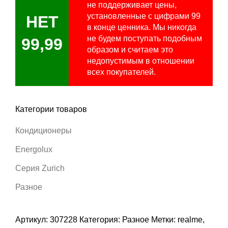
не поддерживает цены,
установленные с цифрами 99
НЕТ
в конце ценника. Мы никогда
не будем поступать подобным
99,99
образом и считаем это
недопустимым в отношении
всех покупателей.
Категории товаров
Кондиционеры
Energolux
Серия Zurich
Разное
Артикул:
307228
Категория:
Разное
Метки:
realme
,