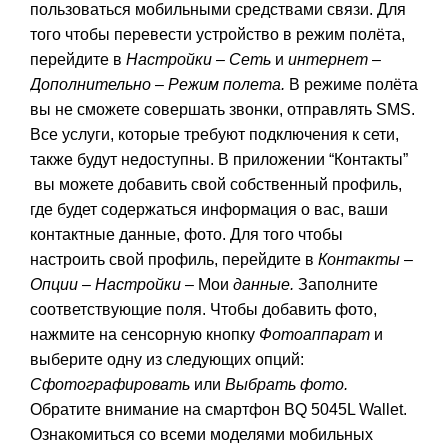
пользоваться мобильными средствами связи. Для
того чтобы перевести устройство в режим полёта,
перейдите в
На­
стройки
–
Сеть
и
интернет
–
Дополнительно
–
Режим полета.
В режиме полёта
вы не сможете совершать звонки, отправлять SMS.
Все услу­ги, которые требуют подключения к сети,
также будут недоступны. В приложении “Контакты”
вы можете добавить свой собственный профиль,
где будет содержаться информация о вас, ваши
контактные данные, фото. Для того чтобы
настроить свой профиль, перейдите в
Контакты
–
Опции
–
На
стройки
– Мои
данные.
Заполните
соответствующие поля. Чтобы добавить фото,
нажмите на сенсорную кнопку
Фотоаппарат
и
выберите одну из следующих опций:
Сфотографировать
или
Выбрать фото.
Обратите внимание на смартфон BQ 5045L Wallet.
Ознакомиться со всеми моделями мобильных