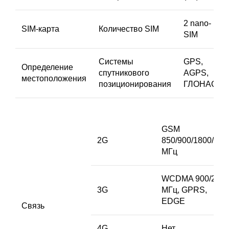
2 nano-
SIМ-карта
Количество SIM
SIM
Системы
GPS,
Определение
спутникового
AGPS,
местоположения
позиционирования
ГЛОНАСС
GSM
2G
850/900/1800/190
МГц
WCDMA 900/210
3G
МГц, GPRS,
EDGE
Связь
4G
Нет